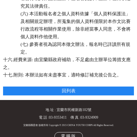
究其法律責任。
(六) 本活動報名者之個人資料依據「個人資料保護法」
及相關規定辦理，所蒐集的個人資料僅限於本作文比賽
行政流程等相關作業使用，除非經當事人同意，不會將
個人資料作他使用。
(七) 參賽者視為認同本徵文辦法，報名時已詳讀所有規
定。
十六.經費來源: 由宜蘭縣政府補助，不足處由主辦單位籌措支應
之。
十七.附則: 本辦法如有未盡事宜，適時修訂補充後公告之。
回列表
地 址 : 宜蘭市民權新路102號
電 話 :03-9353411 傳 真 :03-9324909
宜蘭縣團委會 版權所有 Copyright © 2015 CHINA YOUTH CORPS All Rights Reserved.
電腦版