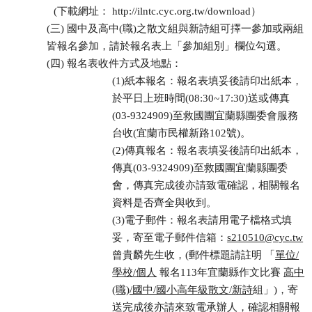
(下載網址： http://ilntc.cyc.org.tw/download）
(三) 國中及高中(職)之散文組與新詩組可擇一參加或兩組
皆報名參加，請於報名表上「參加組別」欄位勾選。
(四) 報名表收件方式及地點：
(1)紙本報名：報名表填妥後請印出紙本，
於平日上班時間(08:30~17:30)送或傳真
(03-9324909)至救國團宜蘭縣團委會服務
台收(宜蘭市民權新路102號)。
(2)傳真報名：報名表填妥後請印出紙本，
傳真(03-9324909)至救國團宜蘭縣團委
會，傳真完成後亦請致電確認，相關報名
資料是否齊全與收到。
(3)電子郵件：報名表請用電子檔格式填
妥，寄至電子郵件信箱：
s210510@cyc.tw
曾貴麟先生收，(郵件標題請註明
「
單位/
學校/個人
報名113年宜蘭縣作文比賽
高中
(職)/國中/國小高年級散文/新詩
組」
)，寄
送完成後亦請來致電承辦人，確認相關報