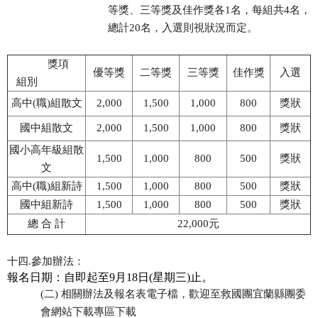
等獎、三等獎及佳作獎各1名，每組共4名，
總計20名，入選則視狀況而定。
獎項
優等獎
二等獎
三等獎
佳作獎
入選
組別
高中(職)組散文
2,000
1,500
1,000
800
獎狀
國中組散文
2,000
1,500
1,000
800
獎狀
國小高年級組散
1,500
1,000
800
500
獎狀
文
高中(職)組新詩
1,500
1,000
800
500
獎狀
國中組新詩
1,500
1,000
800
500
獎狀
總 合 計
22,000
元
十四.參加辦法：
報名日期：自即起至
9月18日(
星期三)止。
(二) 相關辦法及報名表電子檔，歡迎至救國團宜蘭縣團委
會網站下載專區下載