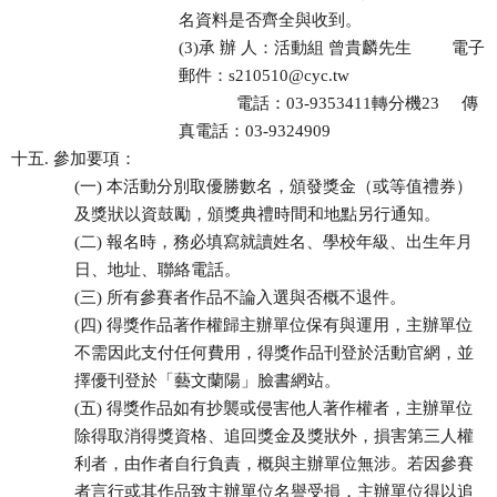
名資料是否齊全與收到。
(3)承 辦 人：活動組 曾貴麟先生 電子
郵件：s210510@cyc.tw
電話：03-9353411轉分機23 傳
真電話：03-9324909
十五. 參加要項：
(一) 本活動分別取優勝數名，頒發獎金（或等值禮券）
及獎狀以資鼓勵，頒獎典禮時間和地點另行通知。
(二) 報名時，務必填寫就讀姓名、學校年級、出生年月
日、地址、聯絡電話。
(三) 所有參賽者作品不論入選與否概不退件。
(四) 得獎作品著作權歸主辦單位保有與運用，主辦單位
不需因此支付任何費用，得獎作品刊登於活動官網，並
擇優刊登於「藝文蘭陽」臉書網站。
(五) 得獎作品如有抄襲或侵害他人著作權者，主辦單位
除得取消得獎資格、追回獎金及獎狀外，損害第三人權
利者，由作者自行負責，概與主辦單位無涉。若因參賽
者言行或其作品致主辦單位名譽受損，主辦單位得以追