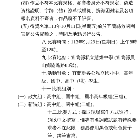
(四) 作品不符本比賽規格、參賽者身分不符規定、偽造
資格證明、字跡（體）潦草或模糊、辨識困難者及各項
報名資料不齊者，作品將不予評審。
(五) 得獎名單113年10月11日(星期五)前於宜蘭縣救國團
官網公告揭曉之，時間及地點另行公告。
八.比賽時間：113年9月29日(星期日）上午8時
至12時。
九.比賽地點：宜蘭縣私立慧燈中學 (宜蘭縣員
山鄉協進路88號)。
十.活動對象： 宜蘭縣各公私立國小中、高年
級、國中、高中（職）學生。
十一.比賽組別：
(一) 散文組：高中組、國中組、國小高年級組(三組)。
(二) 新詩組：高中組、國中組(二組)。
十二.比賽方式：採取現場寫作方式進行，
須以中文撰寫，惟專有名詞或試題有特殊要
求者不在此限，務必使用黑色或藍色原子
筆、鋼筆書寫。